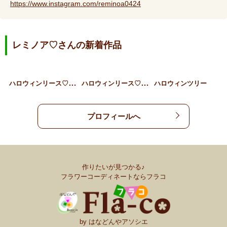
https://www.instagram.com/reminoa0424
レミノア♡さんの新着作品
ハ
ロウィンリース♡モコモコ…
ハ
ロウィンリース♡魔女の靴…
ハロウィンツリー
プロフィールへ
作りたいが見つかる♪
フラワーコーディネートならフラコ
by はなどんやアソシエ