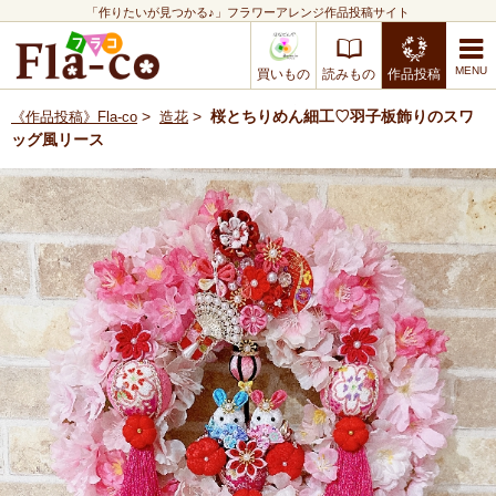
「作りたいが見つかる♪」フラワーアレンジ作品投稿サイト
買いもの
読みもの
作品投稿
>
>
桜とちりめん細工♡羽子板飾りのスワ
《作品投稿》Fla-co
造花
ッグ風リース