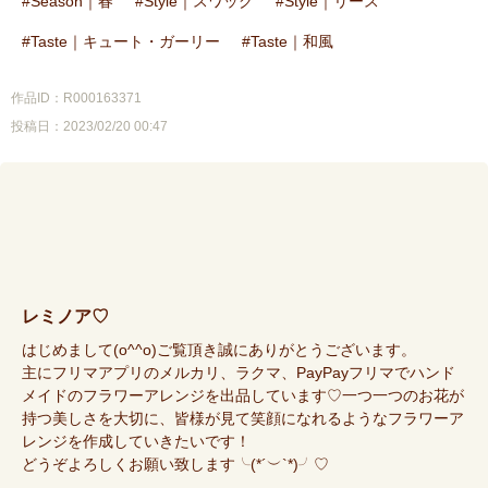
Season｜春
Style｜スワッグ
Style｜リース
Taste｜キュート・ガーリー
Taste｜和風
作品ID：R000163371
投稿日：2023/02/20 00:47
レミノア♡
はじめまして(o^^o)ご覧頂き誠にありがとうございます。
主にフリマアプリのメルカリ、ラクマ、PayPayフリマでハンド
メイドのフラワーアレンジを出品しています♡一つ一つのお花が
持つ美しさを大切に、皆様が見て笑顔になれるようなフラワーア
レンジを作成していきたいです！
どうぞよろしくお願い致します╰(*´︶`*)╯♡