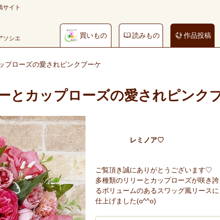
稿サイト
買いもの
読みもの
作品投稿
やアソシエ
ップローズの愛されピンクブーケ
ーとカップローズの愛されピンク
レミノア♡
ご覧頂き誠にありがとうございます♡
多種類のリリーとカップローズが咲き誇
るボリュームのあるスワッグ風リースに
仕上げました(o^^o)