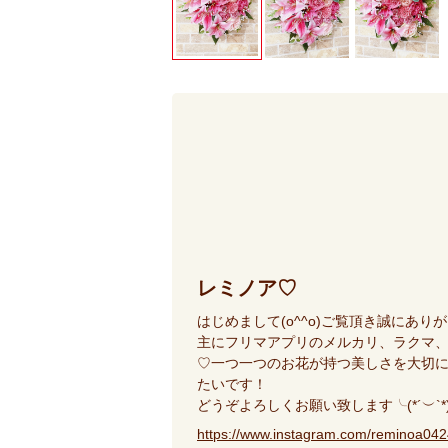
レミノア♡
はじめまして(o^^o)ご覧頂き誠にあり
主にフリマアプリのメルカリ、ラクマ、
♡一つ一つのお花が持つ美しさを大切
たいです！
どうぞよろしくお願い致します╰(*´︶`*
https://www.instagram.com/reminoa04