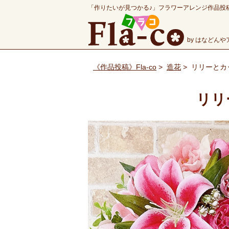
「作りたいが見つかる♪」フラワーアレンジ作品投
by はなどん
《作品投稿》Fla-co
>
造花
>
リリーとカ
リリ