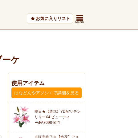
お気に入りリスト
ブーケ
使用アイテム
はなどんやアソシエで詳細を見る
即日★【造花】YDM/サテン
リリーX4 ビューティ
ー/FA7098-BTY
※販売終了※【造花】アス