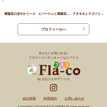
ビ
バーナムと紫陽花の壁掛け…
ア
ネモネとラズベリーのバス…
紫陽花の涼やかリース
プロフィールへ
作りたいが見つかる♪
フラワーコーディネートならフラコ
by はなどんやアソシエ
会社情報
利用規約
お問い合わせ
Copyright(C)JIYUGAOKA FLOWERS All rights reserved