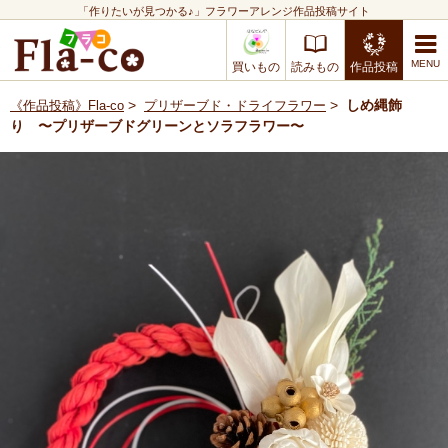
「作りたいが見つかる♪」フラワーアレンジ作品投稿サイト
買いもの
読みもの
作品投稿
>
>
しめ縄飾
《作品投稿》Fla-co
プリザーブド・ドライフラワー
り 〜プリザーブドグリーンとソラフラワー〜