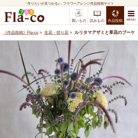
「作りたいが見つかる♪」フラワーアレンジ作品投稿サイト
買いもの
読みもの
作品投稿
>
>
ルリタマアザミと草花のブーケ
《作品投稿》Fla-co
生花・切り花