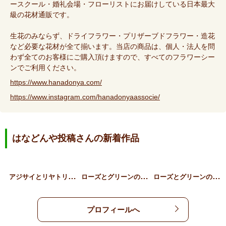
ースクール・婚礼会場・フローリストにお届けしている日本最大
級の花材通販です。
生花のみならず、ドライフラワー・プリザーブドフラワー・造花
など必要な花材が全て揃います。当店の商品は、個人・法人を問
わず全てのお客様にご購入頂けますので、すべてのフラワーシー
ンでご利用ください。
https://www.hanadonya.com/
https://www.instagram.com/hanadonyaassocie/
はなどんや投稿さんの新着作品
ア
ジサイとリヤトリス、草花…
ロ
ーズとグリーンのギフトア…
ロ
ーズとグリーンのスタンデ…
プロフィールへ