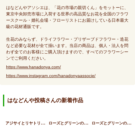
はなどんやアソシエは、「花の市場の親切くん」をモットーに、
東京中央卸売市場に入荷する世界の高品質なお花を全国のフラワ
ースクール・婚礼会場・フローリストにお届けしている日本最大
級の花材通販です。
生花のみならず、ドライフラワー・プリザーブドフラワー・造花
など必要な花材が全て揃います。当店の商品は、個人・法人を問
わず全てのお客様にご購入頂けますので、すべてのフラワーシー
ンでご利用ください。
https://www.hanadonya.com/
https://www.instagram.com/hanadonyaassocie/
はなどんや投稿さんの新着作品
ア
ジサイとリヤトリス、草花…
ロ
ーズとグリーンのギフトア…
ロ
ーズとグリーンのスタンデ…