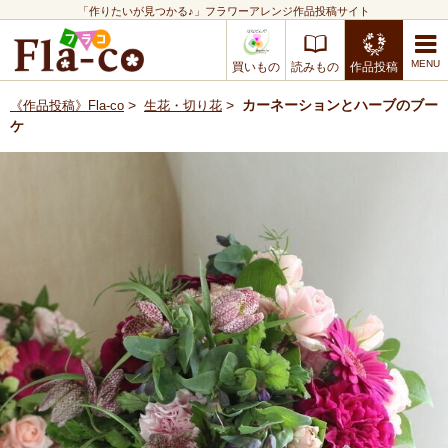
「作りたいが見つかる♪」フラワーアレンジ作品投稿サイト
買いもの
読みもの
作品投稿
>
>
カーネーションとハーブのブー
《作品投稿》Fla-co
生花・切り花
ケ