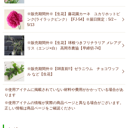
※販売期間外※【生花】藤花園カーネ ユカリホットピ
ンク(ライラックピンク）【FJ-54】※届日限定：5/2～
5/13
※販売期間外※【生花】球根つきフリチラリア メレアグ
リス（エンジ×白） 高岡市農協【早締切-74】
※販売期間外※【08直前!!】ゼラニウム チョコワッフ
ル など【生花】
※使用アイテムに掲載されていない材料や費用がかかっている場合があ
ります
※使用アイテムの情報が実際の商品ページと異なる場合がございます。
正しい情報は商品ページをご確認ください