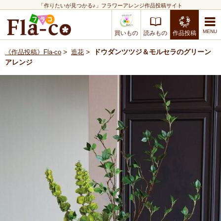
「作りたいが見つかる♪」フラワーアレンジ作品投稿サイト
買いもの
読みもの
作品投稿
>
>
ドウダンツツジ＆モルセラのグリーン
《作品投稿》Fla-co
造花
アレンジ