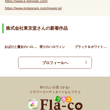
https://www.e-tokyodo.com/
https://www.instagram.com/magiq.jp/
株式会社東京堂さんの新着作品
お
ばけと魔女のハロウィンリ…
ブ
ラック＆ホワイトフェザー…
実りのハロウィン
プロフィールへ
作りたいが見つかる♪
フラワーコーディネートならフラコ