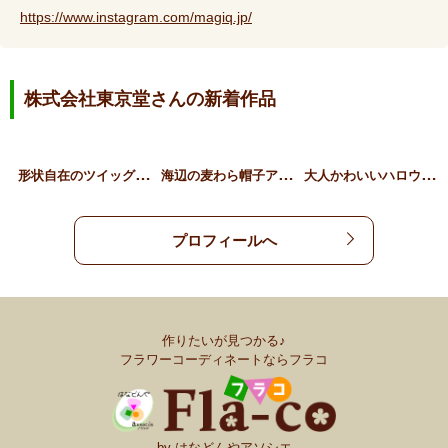
https://www.instagram.com/magiq.jp/
株式会社東京堂さんの新着作品
形
状自在のツイッグリース
海
辺の麦わら帽子アレンジ
大
人かわいいハロウィン猫ア…
プロフィールへ
作りたいが見つかる♪
フラワーコーディネートならフラコ
by はなどんやアソシエ