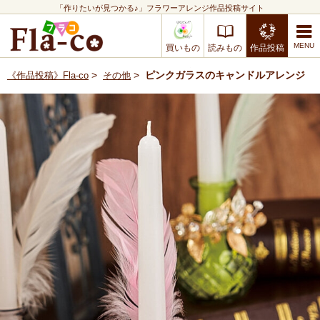
「作りたいが見つかる♪」フラワーアレンジ作品投稿サイト
買いもの
読みもの
作品投稿
>
>
ピンクガラスのキャンドルアレンジ
《作品投稿》Fla-co
その他