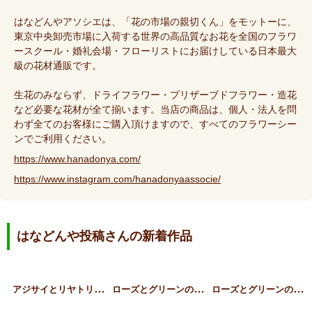
はなどんやアソシエは、「花の市場の親切くん」をモットーに、
東京中央卸売市場に入荷する世界の高品質なお花を全国のフラワ
ースクール・婚礼会場・フローリストにお届けしている日本最大
級の花材通販です。
生花のみならず、ドライフラワー・プリザーブドフラワー・造花
など必要な花材が全て揃います。当店の商品は、個人・法人を問
わず全てのお客様にご購入頂けますので、すべてのフラワーシー
ンでご利用ください。
https://www.hanadonya.com/
https://www.instagram.com/hanadonyaassocie/
はなどんや投稿さんの新着作品
ア
ジサイとリヤトリス、草花…
ロ
ーズとグリーンのギフトア…
ロ
ーズとグリーンのスタンデ…