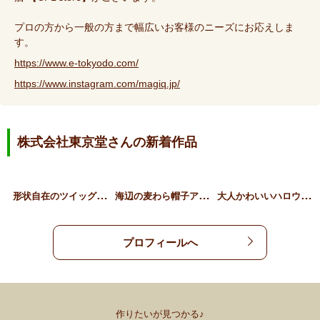
プロの方から一般の方まで幅広いお客様のニーズにお応えしま
す。
https://www.e-tokyodo.com/
https://www.instagram.com/magiq.jp/
株式会社東京堂さんの新着作品
形
状自在のツイッグリース
海
辺の麦わら帽子アレンジ
大
人かわいいハロウィン猫ア…
プロフィールへ
作りたいが見つかる♪