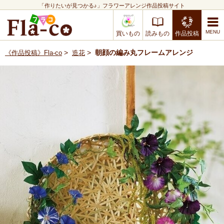
「作りたいが見つかる♪」フラワーアレンジ作品投稿サイト
買いもの
読みもの
作品投稿
>
>
朝顔の編み丸フレームアレンジ
《作品投稿》Fla-co
造花