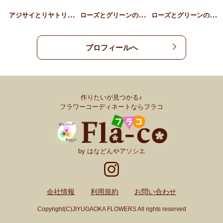
ア
ジサイとリヤトリス、草花…
ロ
ーズとグリーンのギフトア…
ロ
ーズとグリーンのスタンデ…
プロフィールへ
作りたいが見つかる♪
フラワーコーディネートならフラコ
by はなどんやアソシエ
会社情報
利用規約
お問い合わせ
Copyright(C)JIYUGAOKA FLOWERS All rights reserved