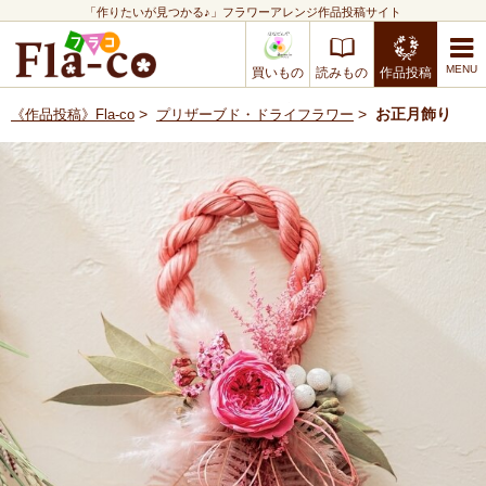
「作りたいが見つかる♪」フラワーアレンジ作品投稿サイト
買いもの
読みもの
作品投稿
>
>
お正月飾り
《作品投稿》Fla-co
プリザーブド・ドライフラワー