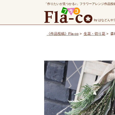
「作りたいが見つかる♪」フラワーアレンジ作品投
by はなどん
《作品投稿》Fla-co
>
生花・切り花
>
森