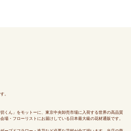
です。
親切くん」をモットーに、東京中央卸売市場に入荷する世界の高品質
礼会場・フローリストにお届けしている日本最大級の花材通販です。
リザーブドフラワー・造花など必要な花材が全て揃います。当店の商