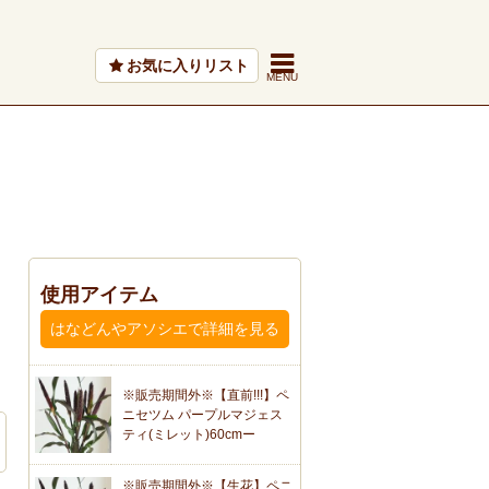
お気に入りリスト
使用アイテム
はなどんやアソシエで詳細を見る
※販売期間外※【直前!!!】ペ
ニセツム パープルマジェス
ティ(ミレット)60cmー
※販売期間外※【生花】ペニ