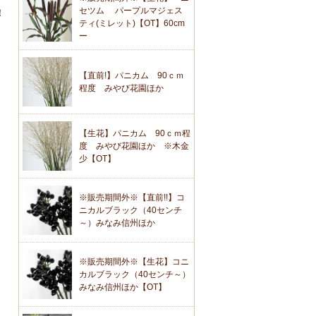
セツム パープルマジェス
！
ティ(ミレット)【OT】60cm
ー
【直前!】パニカム 90ｃｍ
程度 みやび花園ほか
【生花】パニカム 90ｃｍ程
度 みやび花園ほか ※木金
少【OT】
※販売期間外※【直前!!】コ
ニカルブラック（40センチ
～）みなみ信州ほか
※販売期間外※【生花】コニ
カルブラック（40センチ～）
みなみ信州ほか【OT】