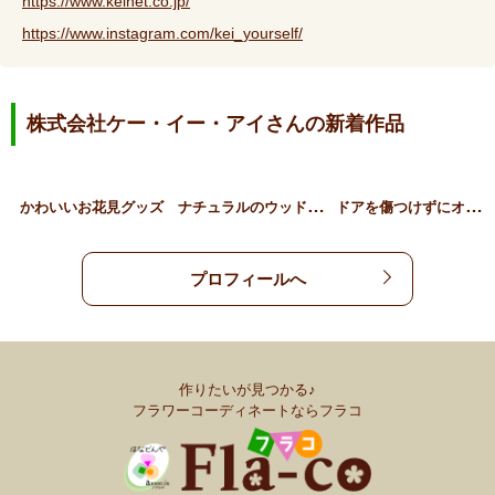
https://www.keinet.co.jp/
https://www.instagram.com/kei_yourself/
株式会社ケー・イー・アイさんの新着作品
ナ
チュラルのウッドスタンド
ド
アを傷つけずにオシャレに…
かわいいお花見グッズ
プロフィールへ
作りたいが見つかる♪
フラワーコーディネートならフラコ