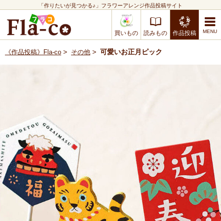
「作りたいが見つかる♪」フラワーアレンジ作品投稿サイト
買いもの
読みもの
作品投稿
>
>
可愛いお正月ピック
《作品投稿》Fla-co
その他