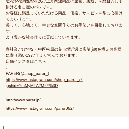
造花や花関連資材及び正月関連商品の企画、製造、を総合的に手
掛ける名古屋のパレです。
お客様に満足していただける商品、価格、サ－ビスを常に心掛け
てまいります。
美しく、心地よく、幸せな空間作りのお手伝いを目指しておりま
す。
より豊かな社会作りに貢献していきます。
商社業だけでなく中区松原の花市場近辺に店舗(卸)を構えお客様
に寄り添い1977年より営んでおります。
店舗インスタはこちら
↓
PARER(@shop_parer_)
https://www.instagram.com/shop_parer_/?
igshid=YmMyMTA2M2Y%3D
http://www.parer.jp/
https://www.instagram.com/parer052/