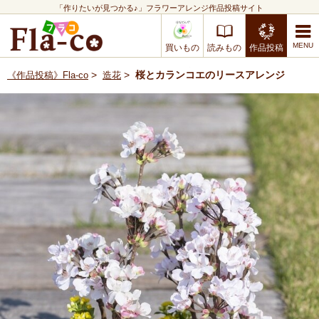
「作りたいが見つかる♪」フラワーアレンジ作品投稿サイト
買いもの
読みもの
作品投稿
>
>
桜とカランコエのリースアレンジ
《作品投稿》Fla-co
造花