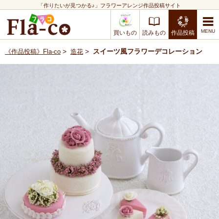
「作りたいが見つかる♪」フラワーアレンジ作品投稿サイト
買いもの
読みもの
作品投稿
>
>
スイーツ風フラワーデコレーション
《作品投稿》Fla-co
造花