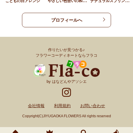
や
さしい色合いの和モダンア…
ナ
チュラルスプリングリース…
こどもの日アレンジ
プロフィールへ
作りたいが見つかる♪
フラワーコーディネートならフラコ
by はなどんやアソシエ
会社情報
利用規約
お問い合わせ
Copyright(C)JIYUGAOKA FLOWERS All rights reserved