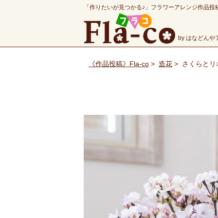
「作りたいが見つかる♪」フラワーアレンジ作品投
by はなどん
《作品投稿》Fla-co
>
造花
>
さくらとリ