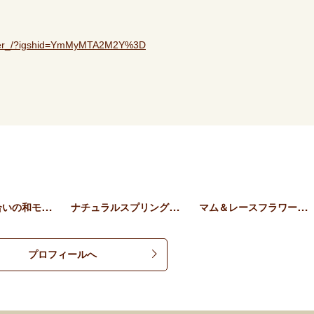
arer_/?igshid=YmMyMTA2M2Y%3D
やさしい色合いの和モダンア…
ナチュラルスプリングリース…
マム＆レースフラワーのブー…
プロフィールへ