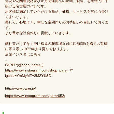
造花や花関連資材及び正月関連商品の企画、製造、を総合的に手
掛ける名古屋のパレです。
お客様に満足していただける商品、価格、サ－ビスを常に心掛け
てまいります。
美しく、心地よく、幸せな空間作りのお手伝いを目指しておりま
す。
より豊かな社会作りに貢献していきます。
商社業だけでなく中区松原の花市場近辺に店舗(卸)を構えお客様
に寄り添い1977年より営んでおります。
店舗インスタはこちら
↓
PARER(@shop_parer_)
https://www.instagram.com/shop_parer_/?
igshid=YmMyMTA2M2Y%3D
http://www.parer.jp/
https://www.instagram.com/parer052/