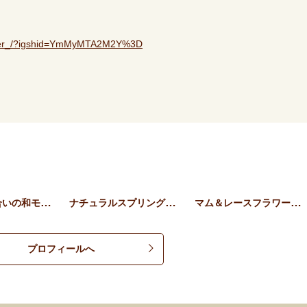
arer_/?igshid=YmMyMTA2M2Y%3D
やさしい色合いの和モダンア…
ナチュラルスプリングリース…
マム＆レースフラワーのブー…
プロフィールへ