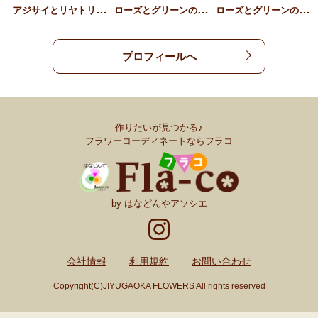
ア
ジサイとリヤトリス、草花…
ロ
ーズとグリーンのギフトア…
ロ
ーズとグリーンのスタンデ…
プロフィールへ
作りたいが見つかる♪
フラワーコーディネートならフラコ
by はなどんやアソシエ
会社情報
利用規約
お問い合わせ
Copyright(C)JIYUGAOKA FLOWERS All rights reserved