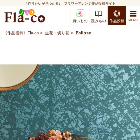
「作りたいが見つかる♪」フラワーアレンジ作品投稿サイト
買いもの
読みもの
作品投稿
>
>
Eclipse
《作品投稿》Fla-co
生花・切り花