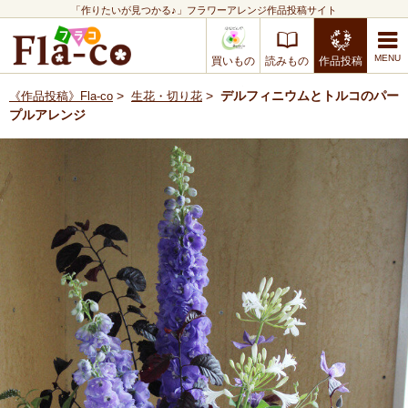
「作りたいが見つかる♪」フラワーアレンジ作品投稿サイト
買いもの
読みもの
作品投稿
>
>
デルフィニウムとトルコのパー
《作品投稿》Fla-co
生花・切り花
プルアレンジ