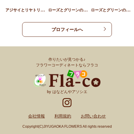
ア
ジサイとリヤトリス、草花…
ロ
ーズとグリーンのギフトア…
ロ
ーズとグリーンのスタンデ…
プロフィールへ
作りたいが見つかる♪
フラワーコーディネートならフラコ
by はなどんやアソシエ
会社情報
利用規約
お問い合わせ
Copyright(C)JIYUGAOKA FLOWERS All rights reserved