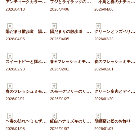
ア
ンティークカラーのハート…
フ
ジとライラックのキャスケ…
小鳥と春のナチュラルリー…
2026/04/18
2026/04/06
2026/04/06
陽
だまり散歩道 陽だまりボ…
陽
だまりの散歩道 ハーフリ…
グ
リーンとラズベリーのナチ…
2026/04/05
2026/04/05
2026/02/23
ス
イートピーと揺れるラズベ…
春
✴︎フレッシュミモザとス…
春
のフレッシュミモザのスワ…
2026/02/23
2026/02/01
2026/02/01
春
のフレッシュミモザリース
ス
モークツリーのリース
グ
リーン多肉とディスプレイ…
2026/02/01
2026/01/27
2026/01/20
〜
春の訪れ〜ミモザのリース
紅
白ハナミズキのリース 〜…
胡蝶蘭と松のお飾り
2026/01/08
2026/01/07
2026/01/07