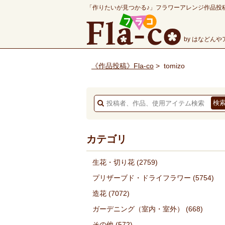
「作りたいが見つかる♪」フラワーアレンジ作品投
by はなどん
《作品投稿》Fla-co
>
tomizo
カテゴリ
生花・切り花
(2759)
プリザーブド・ドライフラワー
(5754)
造花
(7072)
ガーデニング（室内・室外）
(668)
その他
(572)