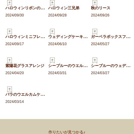
ハ
ロウィンリボンのフラワー…
ハロウィン三兄弟
秋のリース
2024/09/30
2024/09/28
2024/09/26
ハ
ロウィンミニフレーム
ウ
ェディングケーキのフォト…
ガ
ーベラボックスフレーム
2024/09/17
2024/06/10
2024/05/27
シ
ーブルーのウエルカムアレ…
シ
ーブルーのウェディングケ…
紫陽花グラスアレンジ
2024/04/20
2024/03/31
2024/03/27
バ
ラのウエルカムケーキ
2024/03/14
作りたいが見つかる♪