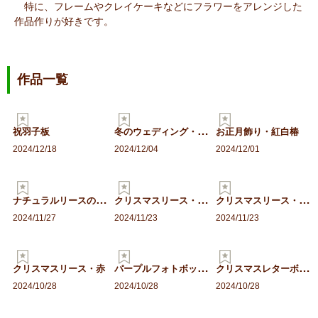
特に、フレームやクレイケーキなどにフラワーをアレンジした
作品作りが好きです。
作品一覧
冬
のウェディング・ウェルカ…
祝羽子板
お正月飾り・紅白椿
2024/12/18
2024/12/04
2024/12/01
ナ
チュラルリースのクリスマ…
ク
リスマスリース・ミニ白
ク
リスマスリース・ミニ赤
2024/11/27
2024/11/23
2024/11/23
パ
ープルフォトボックス
ク
リスマスレターボックス
クリスマスリース・赤
2024/10/28
2024/10/28
2024/10/28