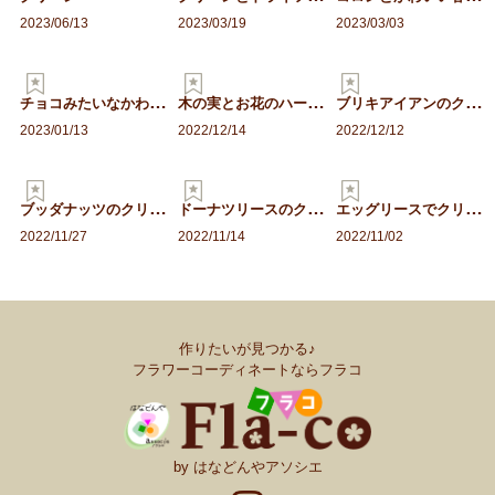
2023/06/13
2023/03/19
2023/03/03
チ
ョコみたいなかわいいリー…
木
の実とお花のハーフリース
ブ
リキアイアンのクリスマス…
2023/01/13
2022/12/14
2022/12/12
ブ
ッダナッツのクリスマス
ド
ーナツリースのクリスマス
エ
ッグリースでクリスマス
2022/11/27
2022/11/14
2022/11/02
作りたいが見つかる♪
フラワーコーディネートならフラコ
by はなどんやアソシエ