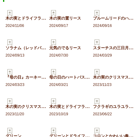
木
の実とドライフラワーの三…
ブ
ルームリードのハロウィン…
木の実の置リース
2024/11/06
2024/09/17
2024/09/16
ソ
ラナム（レッドパンプキン…
ス
ターチスの三日月リース
元気のでるリース
2024/09/13
2024/07/30
2024/03/29
『
母の日』カーネーションの…
母
の日のハートバスケット
木
の実のクリスマスリースB
2024/03/23
2024/03/21
2023/11/23
木
の実のクリスマス置きリー…
木
の実とドライフラワーの秋…
フ
クラギのユラユラアレンジ
2023/11/20
2023/10/19
2023/06/22
グ
リーンとドライフラワーと…
コ
ロンとかわいい春色ミニア…
グリーン