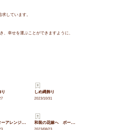
追求しています。
き、幸せを運ぶことができますように、
飾り
しめ縄飾り
27
2023/10/31
ウォーターアレンジ 枯れな…
和装の花嫁へ ボールブーケ
23
2023/08/23