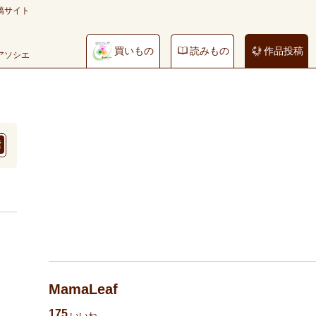
稿サイト
買いもの
読みもの
作品投稿
やアソシエ
MamaLeaf
175
いいね