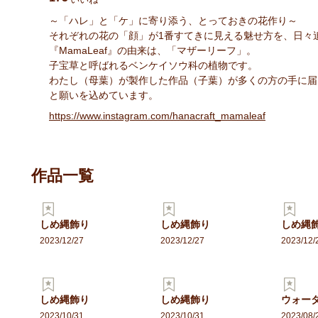
～「ハレ」と「ケ」に寄り添う、とっておきの花作り～
それぞれの花の「顔」が1番すてきに見える魅せ方を、日々
『MamaLeaf』の由来は、「マザーリーフ」。
子宝草と呼ばれるベンケイソウ科の植物です。
わたし（母葉）が製作した作品（子葉）が多くの方の手に届
と願いを込めています。
https://www.instagram.com/hanacraft_mamaleaf
作品一覧
しめ縄飾り
しめ縄飾り
しめ縄
2023/12/27
2023/12/27
2023/12/
しめ縄飾り
しめ縄飾り
2023/10/31
2023/10/31
2023/08/